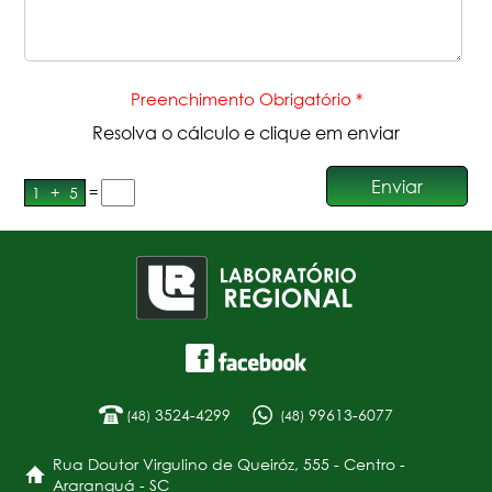
Preenchimento Obrigatório *
Resolva o cálculo e clique em enviar
=
1
+
5
3524-4299
99613-6077
(48)
(48)
Rua Doutor Virgulino de Queiróz, 555 - Centro -
Araranguá - SC