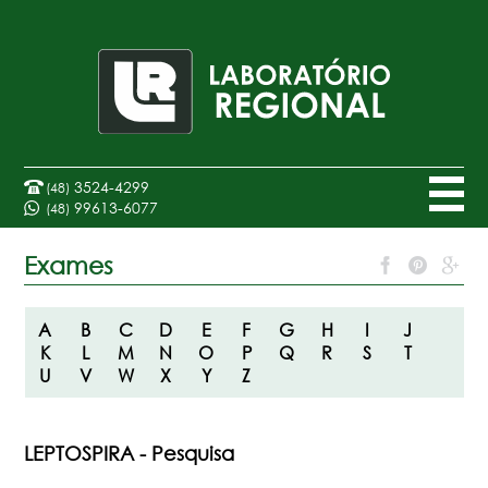
3524-4299
(48)
99613-6077
(48)
Exames
A
B
C
D
E
F
G
H
I
J
K
L
M
N
O
P
Q
R
S
T
U
V
W
X
Y
Z
LEPTOSPIRA - Pesquisa