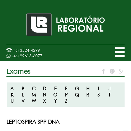
3524-4299
(48)
99613-6077
(48)
Exames
A
B
C
D
E
F
G
H
I
J
K
L
M
N
O
P
Q
R
S
T
U
V
W
X
Y
Z
LEPTOSPIRA SPP DNA