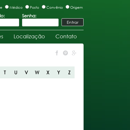
te
Médico
Posto
Convênio
Origem
lo:
Senha:
es
Localização
Contato
T
U
V
W
X
Y
Z