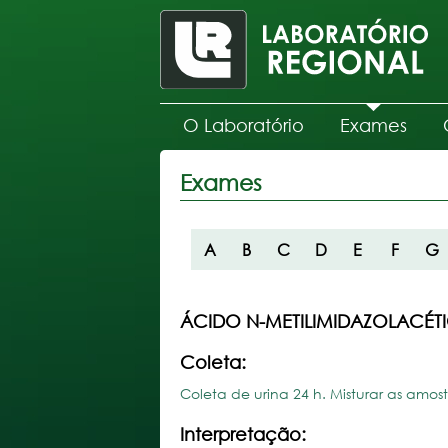
O Laboratório
Exames
Exames
A
B
C
D
E
F
G
ÁCIDO N-METILIMIDAZOLACÉT
Coleta:
Coleta de urina 24 h. Misturar as amos
Interpretação: