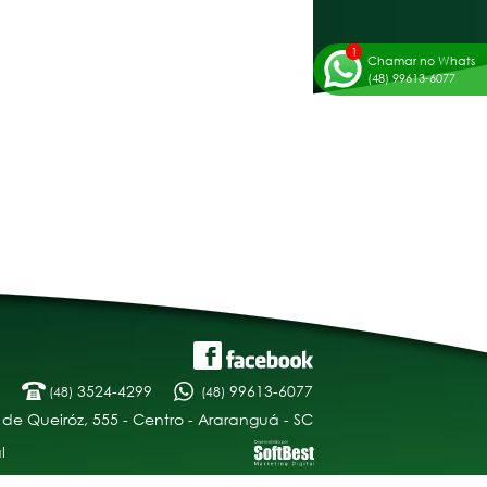
Chamar no Whats
(48) 99613-6077
3524-4299
99613-6077
(48)
(48)
 de Queiróz, 555 - Centro - Araranguá - SC
l