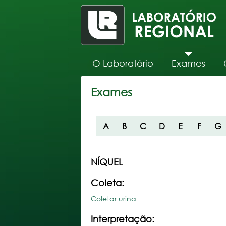
O Laboratório
Exames
Exames
A
B
C
D
E
F
G
NÍQUEL
Coleta:
Coletar urina
Interpretação: