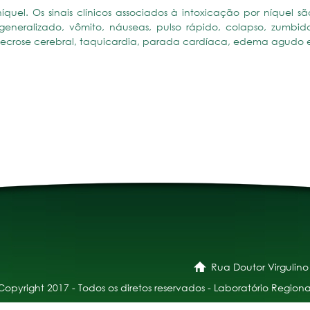
íquel. Os sinais clínicos associados à intoxicação por níquel sã
r generalizado, vômito, náuseas, pulso rápido, colapso, zumbid
, necrose cerebral, taquicardia, parada cardíaca, edema agudo 
Rua Doutor Virgulino
Copyright 2017 - Todos os diretos reservados - Laboratório Regiona