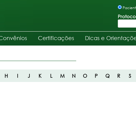
Pacien
Protoco
Convênios
Certificações
Dicas e Orientaçõ
H
I
J
K
L
M
N
O
P
Q
R
S