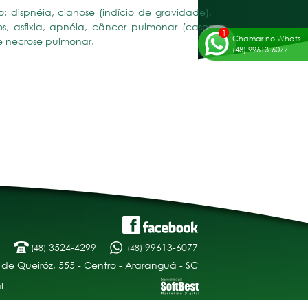
o: dispnéia, cianose (indício de gravidade),
os, asfixia, apnéia, câncer pulmonar (casos
Chamar no Whats
e necrose pulmonar.
(48) 99613-6077
3524-4299
99613-6077
(48)
(48)
 de Queiróz, 555 - Centro - Araranguá - SC
l