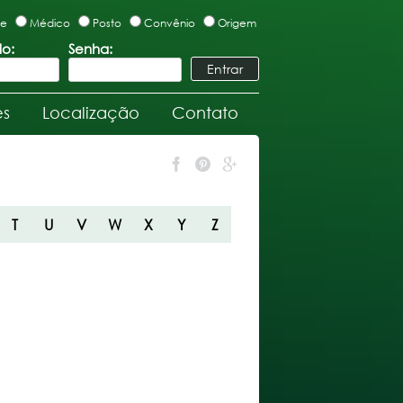
te
Médico
Posto
Convênio
Origem
lo:
Senha:
es
Localização
Contato
T
U
V
W
X
Y
Z