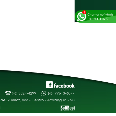
Chamar no Whats
(48) 99613-6077
3524-4299
99613-6077
(48)
(48)
 de Queiróz, 555 - Centro - Araranguá - SC
l