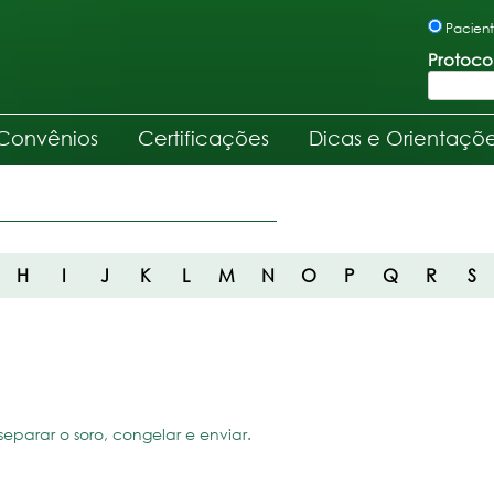
Pacien
Protoco
Convênios
Certificações
Dicas e Orientaçõ
H
I
J
K
L
M
N
O
P
Q
R
S
eparar o soro, congelar e enviar.