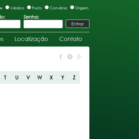
te
Médico
Posto
Convênio
Origem
lo:
Senha:
es
Localização
Contato
T
U
V
W
X
Y
Z