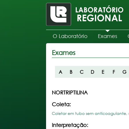
O Laboratório
Exames
Exames
A
B
C
D
E
F
G
NORTRIPTILINA
Coleta:
Coletar em tubo sem anticoagulante, s
Interpretação: