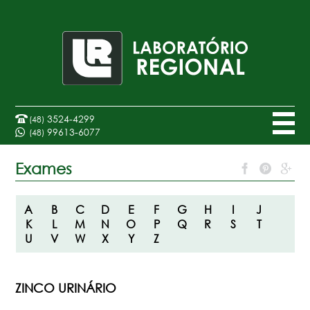
3524-4299
(48)
99613-6077
(48)
Exames
A
B
C
D
E
F
G
H
I
J
K
L
M
N
O
P
Q
R
S
T
U
V
W
X
Y
Z
ZINCO URINÁRIO