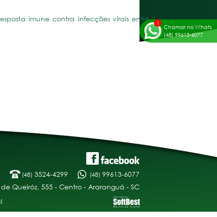
 resposta imune contra infecções virais entre
Chamar no Whats
(48) 99613-6077
3524-4299
99613-6077
(48)
(48)
 de Queiróz, 555 - Centro - Araranguá - SC
l