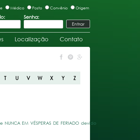
te
Médico
Posto
Convênio
Origem
lo:
Senha:
es
Localização
Contato
T
U
V
W
X
Y
Z
 5º e NUNCA EM VÉSPERAS DE FERIADO devido