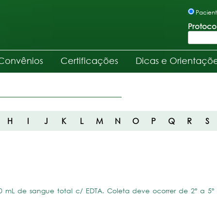
Pacien
Protoco
Convênios
Certificações
Dicas e Orientaçõ
H
I
J
K
L
M
N
O
P
Q
R
S
5,0 mL de sangue total c/ EDTA. Coleta deve ocorrer de 2º a