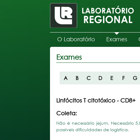
O Laboratório
Exames
Exames
A
B
C
D
E
F
G
Linfócitos T citotóxico - CD8+
Coleta:
Não é necessário jejum. Necessário 
possíveis dificuldades de logística.