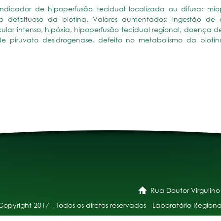
indicador de hipoperfusão tecidual localizada ou difusa; mio
o defeituoso da biotina. Valores aumentados: ingestão de 
ular intenso, hipóxia, hipoperfusão tecidual regional, doença d
a de piruvato desidrogenase, defeito no metabolismo da bioti
Rua Doutor Virgulino
Copyright 2017 - Todos os diretos reservados - Laboratório Regiona