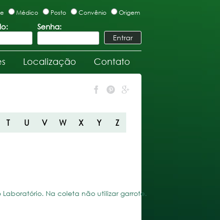
te
Médico
Posto
Convênio
Origem
lo:
Senha:
es
Localização
Contato
T
U
V
W
X
Y
Z
aboratório. Na coleta não utilizar garrote.