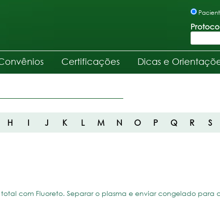
Pacien
Protoco
Convênios
Certificações
Dicas e Orientaçõ
H
I
J
K
L
M
N
O
P
Q
R
S
total com Fluoreto. Separar o plasma e enviar congelado para o L