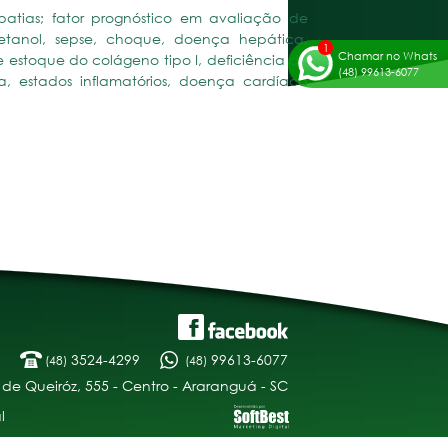
patias; fator prognóstico em avaliação de
etanol, sepse, choque, doença hepática,
Chamar no Whats
e estoque do colágeno tipo I, deficiência de
(48) 99613-6077
na, estados inflamatórios, doença cardíaca
3524-4299
99613-6077
(48)
(48)
 de Queiróz, 555 - Centro - Araranguá - SC
l