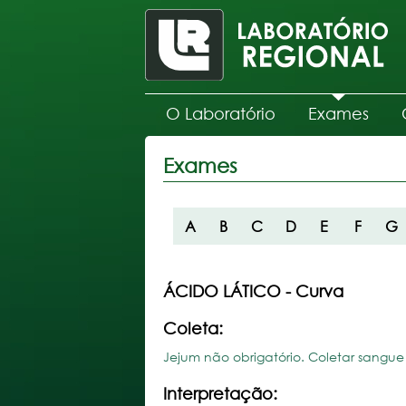
O Laboratório
Exames
Exames
A
B
C
D
E
F
G
ÁCIDO LÁTICO - Curva
Coleta:
Jejum não obrigatório. Coletar sangue 
Interpretação: